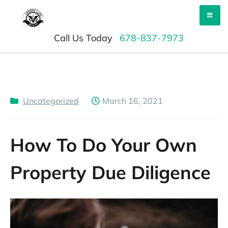
Skip
Liberty Land Wealth
to
content
Call Us Today
678-837-7973
Uncategorized
March 16, 2021
How To Do Your Own
Property Due Diligence